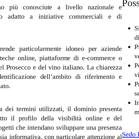
Poss
ano più conosciute a livello nazionale e
io adatto a iniziative commerciali e di
.
S
d
P
ende particolarmente idoneo per aziende
v
enoteche online, piattaforme di e-commerce o
P
del Prosecco e del vino italiano. La chiarezza
v
ntificazione dell’ambito di riferimento e
P
ato.
s
I
 dei termini utilizzati, il dominio presenta
m
tto il profilo della visibilità online e del
ogetti che intendano sviluppare una presenza
Sedo 
sia informativa, con particolare attenzione al